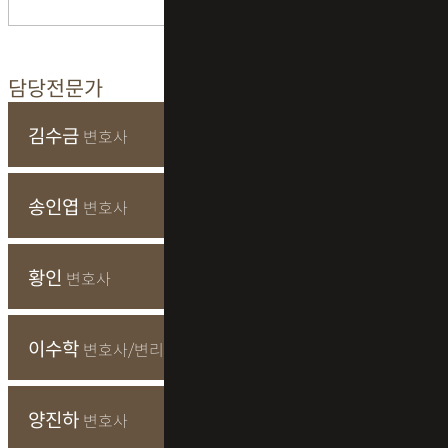
담당전문가
김수금
변호사
송인엽
변호사
황인
변호사
이수학
변호사/변리사
양진하
변호사