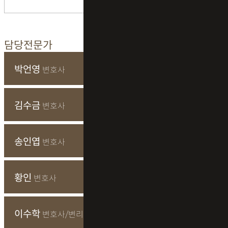
담당전문가
박언영
변호사
김수금
변호사
송인엽
변호사
황인
변호사
이수학
변호사/변리사