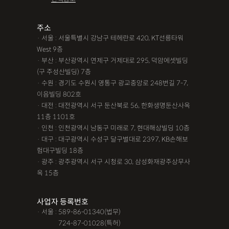
주소
· 서울 : 서울특별시 강남구 테헤란로 420, KT선릉타워
West 9층
· 부산 : 부산광역시 연제구 거제대로 295, 덕암에셋빌딩
(구 주성산빌딩) 7층
· 수원 : 경기도 수원시 영통구 광교중앙로 248번길 7-7,
이음빌딩 802호
· 대전 : 대전광역시 서구 둔산북로 56, 한화생명둔산사옥
11층 1101호
· 인천 : 인천광역시 남동구 미래로 7, 현대해상빌딩 10층
· 대구 : 대구광역시 수성구 달구벌대로 2397, KB손해보
험대구빌딩 18층
· 광주 : 광주광역시 서구 시청로 30, 삼성화재광주상무사
옥 15층
사업자 등록번호
· 서울 : 589-86-01340(법무)
· 서울 :
724-87-01028(특허)