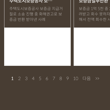
주택도시보증공사 보…
보증금일부반환
주택도시보증공사 보증금 지급거
보증금 1억 5천 중
절로 소송 진행 중 화해권고로 보
려받고 회수 못하자
증금 반환 받아낸 사례
해서 전액 회수한 
1
2
3
4
5
6
7
8
9
10
다음
>>