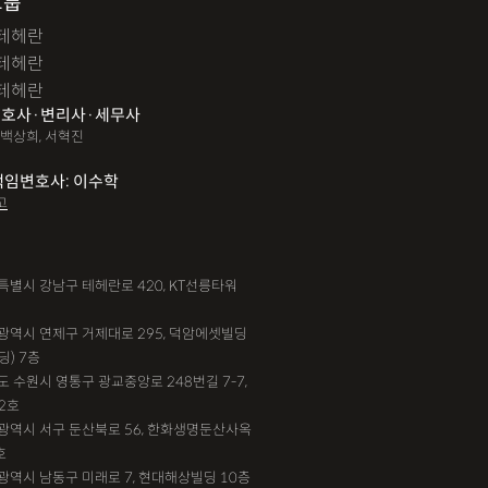
그룹
테헤란
테헤란
테헤란
호사·변리사·세무사
 백상희, 서혁진
책임변호사: 이수학
고
서울특별시 강남구 테헤란로 420, KT선릉타워
부산광역시 연제구 거제대로 295, 덕암에셋빌딩
딩) 7층
기도 수원시 영통구 광교중앙로 248번길 7-7,
2호
대전광역시 서구 둔산북로 56, 한화생명둔산사옥
호
인천광역시 남동구 미래로 7, 현대해상빌딩 10층