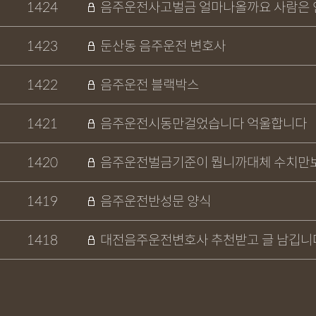
1424
음주운전사고벌금 얼마나올까요 사람은 
1423
둔산동 음주운전 변호사
1422
음주운전 블랙박스
1421
음주운전시동만걸었습니다 억울합니다
1420
음주운전벌금기준이 뭡니까대체 수치만
1419
음주운전반성문 양식
1418
대전음주운전변호사 추천받고 글 남깁니