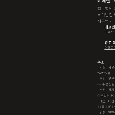
테헤란 
법무법인 
특허법인 
세무법인 
대표변
이수학,
광고 
면책공
주소
· 서울 : 
West 9층
· 부산 : 
(구 주성산빌
· 수원 : 경
이음빌딩 80
· 대전 : 
11층 1101
· 인천 : 