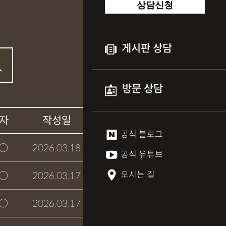
상담신청
게시판 상담
방문 상담
자
작성일
상담여부
공식 블로그
○
2026.03.18
접수완료
공식 유튜브
오시는 길
○
2026.03.17
접수완료
○
2026.03.17
접수완료