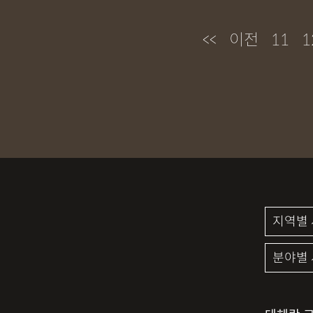
<<
이전
11
1