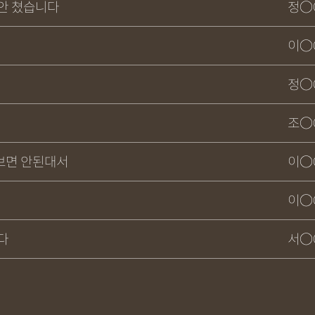
안 쳤습니다
정○
이○
정○
조○
보면 안된대서
이○
이○
다
서○