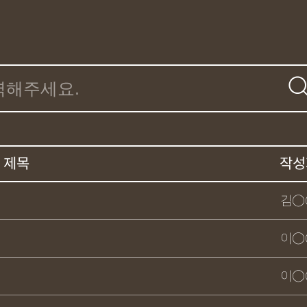
제목
작성
김○
이○
이○