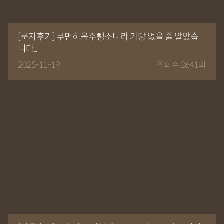
[문자후기] 무면허음주뺑소니라 가망 없을 줄 알았습
니다...
2025-11-19
조회수 2641회