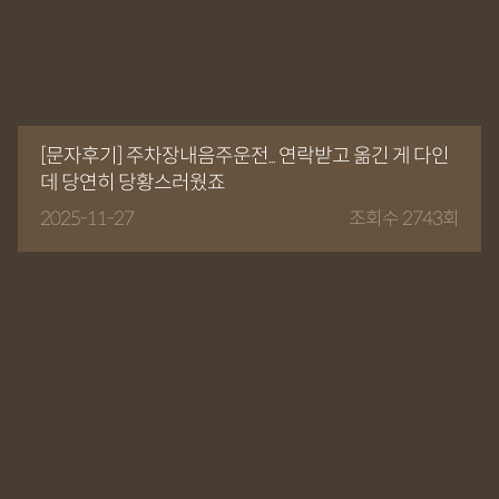
[문자후기] 주차장내음주운전... 연락받고 옮긴 게 다인
데 당연히 당황스러웠죠
2025-11-27
조회수 2743회