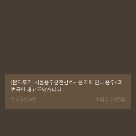
[문자후기] 서울음주운전변호사를 제때 만나 음주4회
벌금만 내고 끝냈습니다
2025-12-05
조회수 2325회