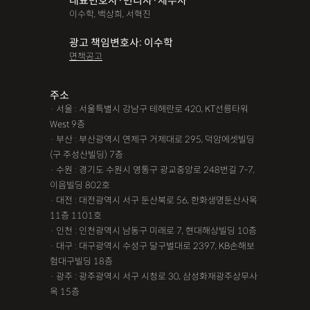
대표변호사·변리사·세무사
이수학, 백상희, 서혁진
광고 책임변호사: 이수학
면책공고
주소
· 서울 : 서울특별시 강남구 테헤란로 420, KT선릉타워
West 9층
· 부산 : 부산광역시 연제구 거제대로 295, 덕암에셋빌딩
(구 주성산빌딩) 7층
· 수원 : 경기도 수원시 영통구 광교중앙로 248번길 7-7,
이음빌딩 802호
· 대전 : 대전광역시 서구 둔산북로 56, 한화생명둔산사옥
11층 1101호
· 인천 : 인천광역시 남동구 미래로 7, 현대해상빌딩 10층
· 대구 : 대구광역시 수성구 달구벌대로 2397, KB손해보
험대구빌딩 18층
· 광주 : 광주광역시 서구 시청로 30, 삼성화재광주상무사
옥 15층