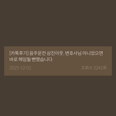
[카톡후기] 음주운전 삼진아웃.. 변호사님 아니었으면
바로 해임될 뻔했습니다.
2025-12-01
조회수 2241회