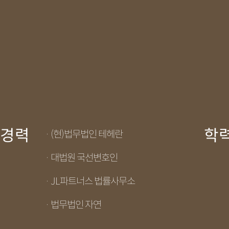
경력
학
· (현)법무법인 테헤란
· 대법원 국선변호인
· JL파트너스 법률사무소
· 법무법인 자연