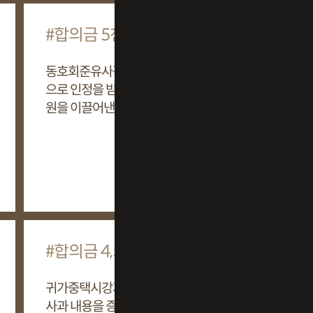
합의금 5천만 원
합의금
동호회준유사강간 사건, 통화 녹음
자취방성추
으로 인정을 받아내 합의금 5천만
반성문을 
원을 이끌어낸 사례
원을 이끌
+
합의금 4,500만 원
합의금
귀가중택시강제추행 사건, 녹음과
노래방성폭
사과 내용을 증거로 합의금 4,500
사과문 확