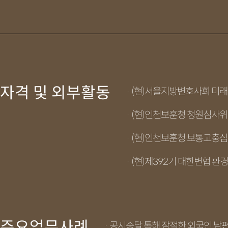
자격 및 외부활동
· (현)서울지방변호사회 미
· (현)인천보훈청 청원심사
· (현)인천보훈청 보통고충
· (현)제392기 대한변협 환
주요업무사례
· 공시송달 통해 잠적한 외국인 남편