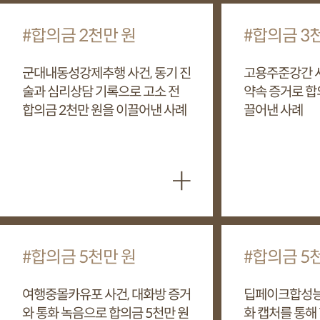
합의금 2천만 원
합의금 3
군대내동성강제추행 사건, 동기 진
고용주준강간 사
술과 심리상담 기록으로 고소 전
약속 증거로 합
합의금 2천만 원을 이끌어낸 사례
끌어낸 사례
+
합의금 5천만 원
합의금 5
여행중몰카유포 사건, 대화방 증거
딥페이크합성능욕
와 통화 녹음으로 합의금 5천만 원
화 캡처를 통해