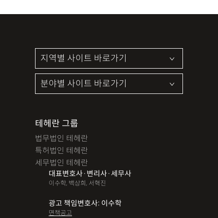
테헤란 그룹
법무법인 테헤란
특허법인 테헤란
세무법인 테헤란
대표변호사·변리사·세무사
이수학, 백상희, 서혁진
광고 책임변호사: 이수학
면책공고