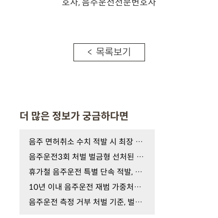
< 목록보기
더 많은 정보가 궁금하다면
음주 면허취소 수치 적발 시 최장 5년 결격기간 피하…
음주운전3회 처벌 벌금형 선처된 이들, 실형과 '이것'…
휴가철 음주운전 특별 단속 적발, 숙취운전도? 지금 …
10년 이내 음주운전 재범 가중처벌의 공포, 구속 수사…
음주운전 측정 거부 처벌 기준, 벌금 가능할까? 실형 …