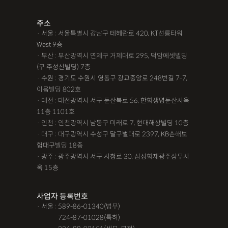
주소
· 서울 : 서울특별시 강남구 테헤란로 420, KT선릉타워
West 9층
· 부산 : 부산광역시 연제구 거제대로 295, 덕암에셋빌딩
(구 주성산빌딩) 7층
· 수원 : 경기도 수원시 영통구 광교중앙로 248번길 7-7,
이음빌딩 802호
· 대전 : 대전광역시 서구 둔산북로 56, 한화생명둔산사옥
11층 1101호
· 인천 : 인천광역시 남동구 미래로 7, 현대해상빌딩 10층
· 대구 : 대구광역시 수성구 달구벌대로 2397, KB손해보
험대구빌딩 18층
· 광주 : 광주광역시 서구 시청로 30, 삼성화재광주상무사
옥 15층
사업자 등록번호
· 서울 : 589-86-01340(법무)
· 서울 :
724-87-01028(특허)