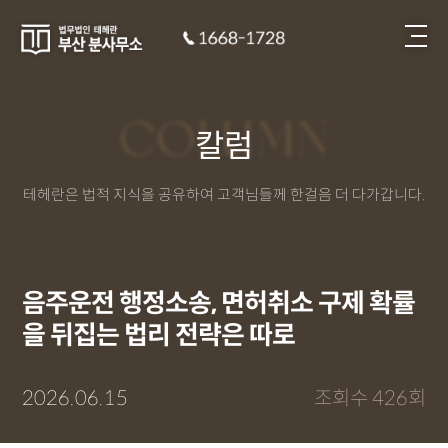
COLUMN
칼럼
테헤란은 법적 지식을 공유하여 고객님들께 한걸음 더 다가갑니다.
음주운전 행정소송, 면허취소 구제 확률
을 뒤집는 법리 전략은 따로
2026.06.15
조회수 426회