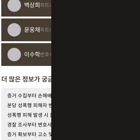
백상희
파트너 변리사
윤웅채
파트너 변리사
이수학
변호사/변리사
더 많은 정보가 궁금하다면
증거 수집부터 손해배상까지 안양 성추행 피해자 변…
분당 성폭행 피해자 변호사와 함께 준비하는 증거 확…
성폭행 피해 발생 시 올바른 강간 증거 수집 대응 가…
경찰 조사부터 변호사 조력까지 성폭행 피해자 진술 …
증거 확보부터 고소 및 위자료 청구까지 헬스장 성추…