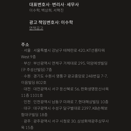
대표변호사·변리사·세무사
이수학, 백상희, 서혁진
광고 책임변호사: 이수학
면책공고
주소
· 서울 : 서울특별시 강남구 테헤란로 420, KT선릉타워
West 9층
· 부산 : 부산광역시 연제구 거제대로 295, 덕암에셋빌딩
(구 주성산빌딩) 7층
· 수원 : 경기도 수원시 영통구 광교중앙로 248번길 7-7,
이음빌딩 802호
· 대전 : 대전광역시 서구 둔산북로 56, 한화생명둔산사옥
11층 1101호
· 인천 : 인천광역시 남동구 미래로 7, 현대해상빌딩 10층
· 대구 : 대구광역시 수성구 달구벌대로 2397, KB손해보
험대구빌딩 18층
· 광주 : 광주광역시 서구 시청로 30, 삼성화재광주상무사
옥 15층