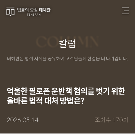
COLUMN
칼럼
테헤란은 법적 지식을 공유하여 고객님들께 한걸음 더 다가갑니다.
억울한 필로폰 운반책 혐의를 벗기 위한
올바른 법적 대처 방법은?
2026.05.14
조회수 170회