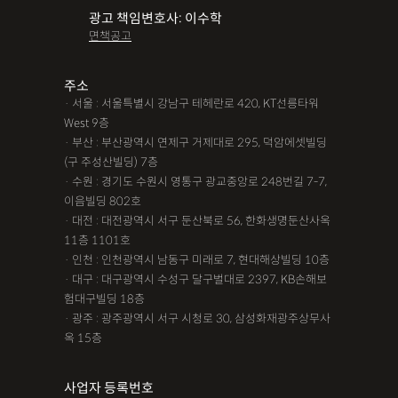
광고 책임변호사: 이수학
면책공고
주소
· 서울 : 서울특별시 강남구 테헤란로 420, KT선릉타워
West 9층
· 부산 : 부산광역시 연제구 거제대로 295, 덕암에셋빌딩
(구 주성산빌딩) 7층
· 수원 : 경기도 수원시 영통구 광교중앙로 248번길 7-7,
이음빌딩 802호
· 대전 : 대전광역시 서구 둔산북로 56, 한화생명둔산사옥
11층 1101호
· 인천 : 인천광역시 남동구 미래로 7, 현대해상빌딩 10층
· 대구 : 대구광역시 수성구 달구벌대로 2397, KB손해보
험대구빌딩 18층
· 광주 : 광주광역시 서구 시청로 30, 삼성화재광주상무사
옥 15층
사업자 등록번호