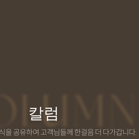
OLUMN
칼럼
식을 공유하여 고객님들께 한걸음 더 다가갑니다.