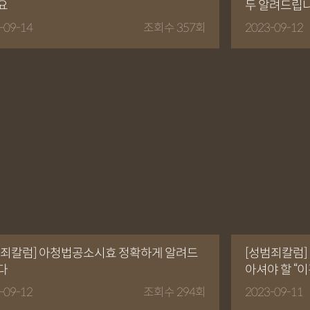
요
두 알려드립니
-09-14
조회수 357회
2023-09-12
범죄칼럼] 아청법공소시효 정확하게 알려드
[성범죄칼럼]
다
아셔야 할 “이
-09-12
조회수 294회
2023-09-11