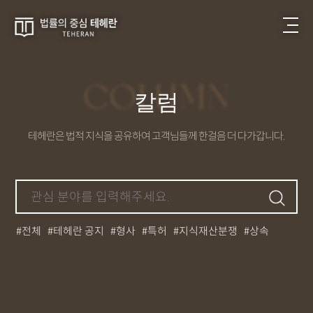
COLUMN
칼럼
테헤란은 법적 지식을 공유하여 고객님들께 한걸음 더 다가갑니다.
전체
테헤란 공지
형사
특허
지식재산분쟁
상속
부동산
법인등기