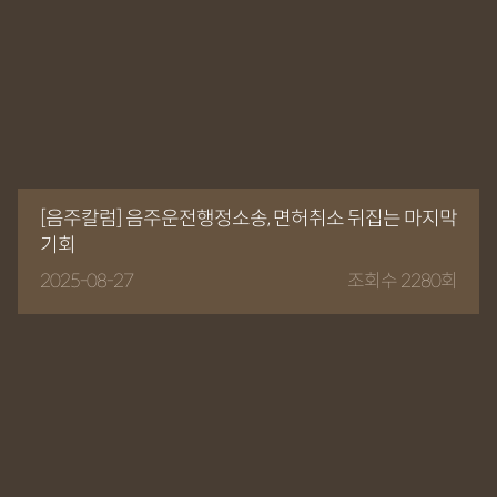
[음주칼럼] 음주운전행정소송, 면허취소 뒤집는 마지막
기회
2025-08-27
조회수 2280회