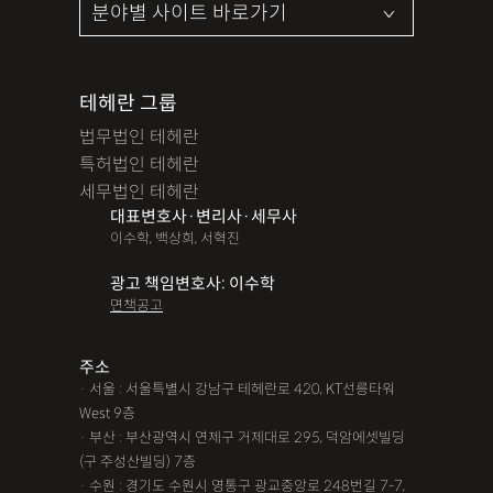
테헤란 그룹
법무법인 테헤란
특허법인 테헤란
세무법인 테헤란
대표변호사·변리사·세무사
이수학, 백상희, 서혁진
광고 책임변호사: 이수학
면책공고
주소
· 서울 : 서울특별시 강남구 테헤란로 420, KT선릉타워
West 9층
· 부산 : 부산광역시 연제구 거제대로 295, 덕암에셋빌딩
(구 주성산빌딩) 7층
· 수원 : 경기도 수원시 영통구 광교중앙로 248번길 7-7,