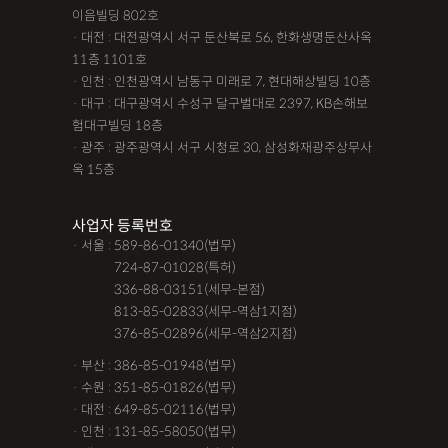
이음빌딩 802호
· 대전 : 대전광역시 서구 둔산북로 56, 한화생명둔산사옥
11층 1101호
· 인천 : 인천광역시 남동구 미래로 7, 현대해상빌딩 10층
· 대구 : 대구광역시 수성구 달구벌대로 2397, KB손해보
험대구빌딩 18층
· 광주 : 광주광역시 서구 시청로 30, 삼성화재광주상무사
옥 15층
사업자 등록번호
· 서울 : 589-86-01340(법무)
· 서울 :
724-87-01028(특허)
· 서울 :
336-88-03151(세무-본점)
· 서울 :
813-85-02833(세무-역삼1지점)
· 서울 :
376-85-02896(세무-역삼2지점)
· 부산 : 386-85-01948(법무)
· 수원 : 351-85-01826(법무)
· 대전 : 649-85-02116(법무)
· 인천 : 131-85-58050(법무)