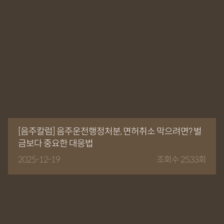
[음주칼럼] 음주운전행정처분, 면허취소 막으려면? 벌
금보다 중요한 대응법
2025-12-19
조회수 2533회