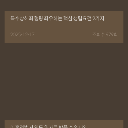
특수상해죄 형량 좌우하는 핵심 성립요건 2가지
2025-12-17
조회수 979회
이혼전별거 외도 위자료 받을 수 있나?