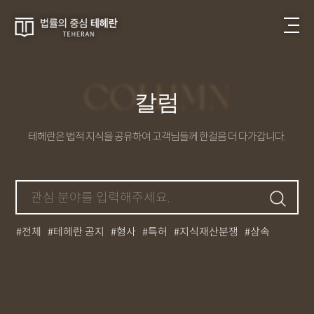
COLUMN
칼럼
테헤란은 법적 지식을 공유하여 고객님들께 한걸음 더 다가갑니다.
전체
테헤란 공지
형사
특허
지식재산분쟁
상속
부동산
법인등기