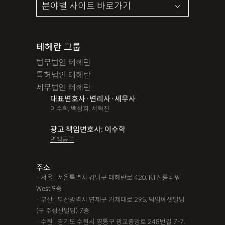
테헤란 그룹
법무법인 테헤란
특허법인 테헤란
세무법인 테헤란
대표변호사·변리사·세무사
이수학, 백상희, 서혁진
광고 책임변호사: 이수학
면책공고
주소
· 서울 : 서울특별시 강남구 테헤란로 420, KT선릉타워
West 9층
· 부산 : 부산광역시 연제구 거제대로 295, 덕암에셋빌딩
(구 주성산빌딩) 7층
· 수원 : 경기도 수원시 영통구 광교중앙로 248번길 7-7,