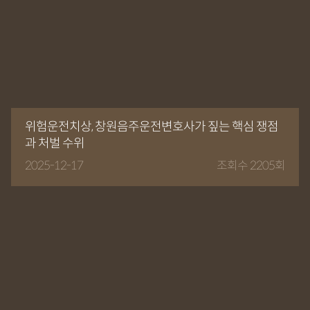
위험운전치상, 창원음주운전변호사가 짚는 핵심 쟁점
과 처벌 수위
2025-12-17
조회수 2205회