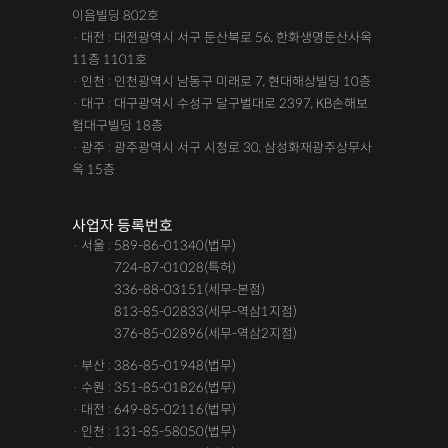
이음빌딩 802호
· 대전 : 대전광역시 서구 둔산북로 56, 한화생명둔산사옥
11층 1101호
· 인천 : 인천광역시 남동구 미래로 7, 현대해상빌딩 10층
· 대구 : 대구광역시 수성구 달구벌대로 2397, KB손해보
험대구빌딩 18층
· 광주 : 광주광역시 서구 시청로 30, 삼성화재광주상무사
옥 15층
사업자 등록번호
· 서울 : 589-86-01340(법무)
· 서울 :
724-87-01028(특허)
· 서울 :
336-88-03151(세무-본점)
· 서울 :
813-85-02833(세무-역삼1지점)
· 서울 :
376-85-02896(세무-역삼2지점)
· 부산 : 386-85-01948(법무)
· 수원 : 351-85-01826(법무)
· 대전 : 649-85-02116(법무)
· 인천 : 131-85-58050(법무)