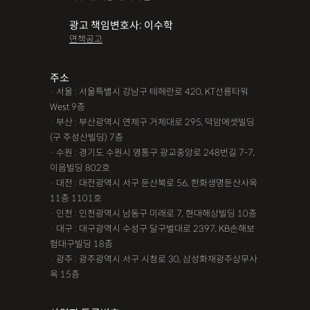
광고 책임변호사: 이수학
면책공고
주소
· 서울 : 서울특별시 강남구 테헤란로 420, KT선릉타워
West 9층
· 부산 : 부산광역시 연제구 거제대로 295, 덕암에셋빌딩
(구 주성산빌딩) 7층
· 수원 : 경기도 수원시 영통구 광교중앙로 248번길 7-7,
이음빌딩 802호
· 대전 : 대전광역시 서구 둔산북로 56, 한화생명둔산사옥
11층 1101호
· 인천 : 인천광역시 남동구 미래로 7, 현대해상빌딩 10층
· 대구 : 대구광역시 수성구 달구벌대로 2397, KB손해보
험대구빌딩 18층
· 광주 : 광주광역시 서구 시청로 30, 삼성화재광주상무사
옥 15층