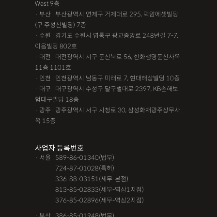
West 9층
· 부산 : 부산광역시 연제구 거제대로 295, 덕암에셋빌딩
(구 주성산빌딩) 7층
· 수원 : 경기도 수원시 영통구 광교중앙로 248번길 7-7,
이음빌딩 802호
· 대전 : 대전광역시 서구 둔산북로 56, 한화생명둔산사옥
11층 1101호
· 인천 : 인천광역시 남동구 미래로 7, 현대해상빌딩 10층
· 대구 : 대구광역시 수성구 달구벌대로 2397, KB손해보
험대구빌딩 18층
· 광주 : 광주광역시 서구 시청로 30, 삼성화재광주상무사
옥 15층
사업자 등록번호
· 서울 : 589-86-01340(법무)
· 서울 :
724-87-01028(특허)
· 서울 :
336-88-03151(세무-본점)
· 서울 :
813-85-02833(세무-역삼1지점)
· 서울 :
376-85-02896(세무-역삼2지점)
· 부산 : 386-85-01948(법무)