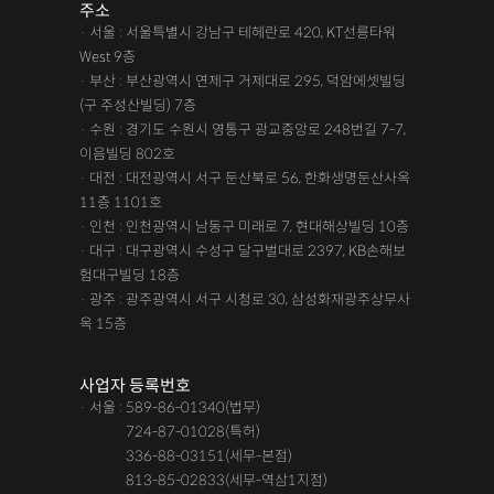
주소
· 서울 : 서울특별시 강남구 테헤란로 420, KT선릉타워
West 9층
· 부산 : 부산광역시 연제구 거제대로 295, 덕암에셋빌딩
(구 주성산빌딩) 7층
· 수원 : 경기도 수원시 영통구 광교중앙로 248번길 7-7,
이음빌딩 802호
· 대전 : 대전광역시 서구 둔산북로 56, 한화생명둔산사옥
11층 1101호
· 인천 : 인천광역시 남동구 미래로 7, 현대해상빌딩 10층
· 대구 : 대구광역시 수성구 달구벌대로 2397, KB손해보
험대구빌딩 18층
· 광주 : 광주광역시 서구 시청로 30, 삼성화재광주상무사
옥 15층
사업자 등록번호
· 서울 : 589-86-01340(법무)
· 서울 :
724-87-01028(특허)
· 서울 :
336-88-03151(세무-본점)
· 서울 :
813-85-02833(세무-역삼1지점)