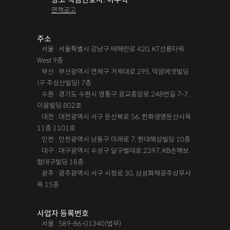
면책공고
주소
· 서울 : 서울특별시 강남구 테헤란로 420, KT선릉타워
West 9층
· 부산 : 부산광역시 연제구 거제대로 295, 덕암에셋빌딩
(구 주성산빌딩) 7층
· 수원 : 경기도 수원시 영통구 광교중앙로 248번길 7-7,
이음빌딩 802호
· 대전 : 대전광역시 서구 둔산북로 56, 한화생명둔산사옥
11층 1101호
· 인천 : 인천광역시 남동구 미래로 7, 현대해상빌딩 10층
· 대구 : 대구광역시 수성구 달구벌대로 2397, KB손해보
험대구빌딩 18층
· 광주 : 광주광역시 서구 시청로 30, 삼성화재광주상무사
옥 15층
사업자 등록번호
· 서울 : 589-86-01340(법무)