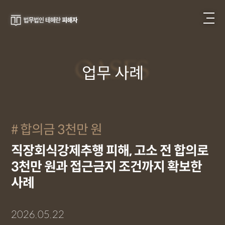
CASES
업무 사례
합의금 3천만 원
직장회식강제추행 피해, 고소 전 합의로
3천만 원과 접근금지 조건까지 확보한
사례
2026.05.22