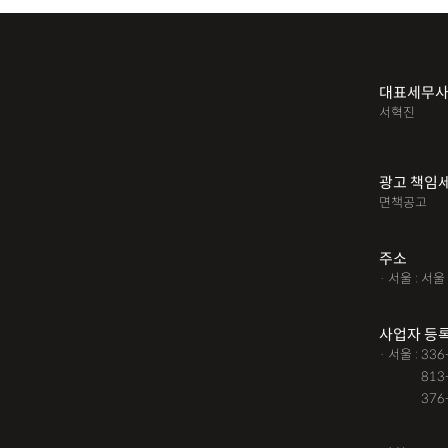
대표세무
서혁진
광고 책임
면책공고
주소
· 서울 : 서
사업자 등
· 서울 : 33
· 서울 :
813
· 서울 :
376