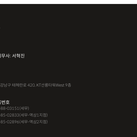
사
세무사: 서혁진
울 강남구 테헤란로 420, KT선릉타워West 9층
록번호
6-88-03151(세무)
-85-02833(세무-역삼1지점)
-85-02896(세무-역삼2지점)