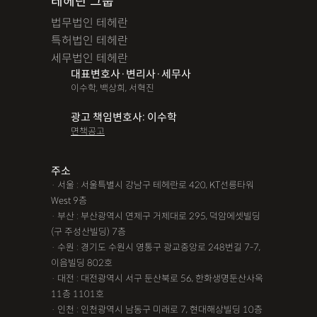
테헤란 그룹
법무법인 테헤란
특허법인 테헤란
세무법인 테헤란
대표변호사·변리사·세무사
이수학, 백상희, 서혁진
광고 책임변호사: 이수학
면책공고
주소
· 서울 : 서울특별시 강남구 테헤란로 420, KT선릉타워
West 9층
· 부산 : 부산광역시 연제구 거제대로 295, 덕암에셋빌딩
(구 주성산빌딩) 7층
· 수원 : 경기도 수원시 영통구 광교중앙로 248번길 7-7,
이음빌딩 802호
· 대전 : 대전광역시 서구 둔산북로 56, 한화생명둔산사옥
11층 1101호
· 인천 : 인천광역시 남동구 미래로 7, 현대해상빌딩 10층