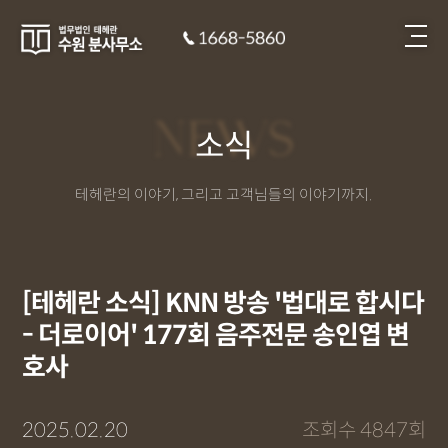
NEWS
소식
테헤란의 이야기, 그리고 고객님들의 이야기까지.
[테헤란 소식] KNN 방송 '법대로 합시다
- 더로이어' 177회 음주전문 송인엽 변
호사
2025.02.20
조회수 4847회