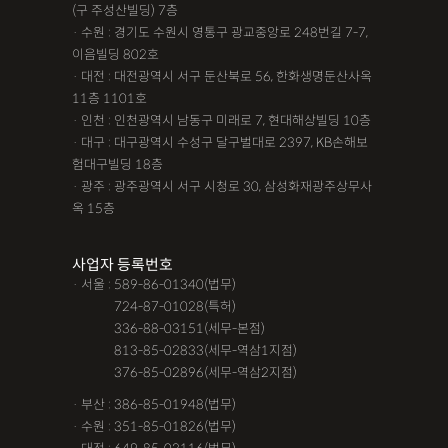
(구 주성산빌딩) 7층
· 수원 : 경기도 수원시 영통구 광교중앙로 248번길 7-7,
이음빌딩 802호
· 대전 : 대전광역시 서구 둔산북로 56, 한화생명둔산사옥
11층 1101호
· 인천 : 인천광역시 남동구 미래로 7, 현대해상빌딩 10층
· 대구 : 대구광역시 수성구 달구벌대로 2397, KB손해보
험대구빌딩 18층
· 광주 : 광주광역시 서구 시청로 30, 삼성화재광주상무사
옥 15층
사업자 등록번호
· 서울 : 589-86-01340(법무)
· 서울 :
724-87-01028(특허)
· 서울 :
336-88-03151(세무-본점)
· 서울 :
813-85-02833(세무-역삼1지점)
· 서울 :
376-85-02896(세무-역삼2지점)
· 부산 : 386-85-01948(법무)
· 수원 : 351-85-01826(법무)