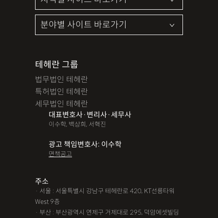
테헤란 그룹
법무법인 테헤란
특허법인 테헤란
세무법인 테헤란
대표변호사·변리사·세무사
이수학, 백상희, 서혁진
광고 책임변호사: 이수학
면책공고
주소
· 서울 : 서울특별시 강남구 테헤란로 420, KT선릉타워
West 9층
· 부산 : 부산광역시 연제구 거제대로 295, 덕암에셋빌딩