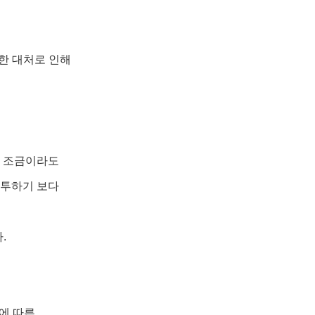
비한 대처로 인해
은 조금이라도
분투하기 보다
.
에 따른