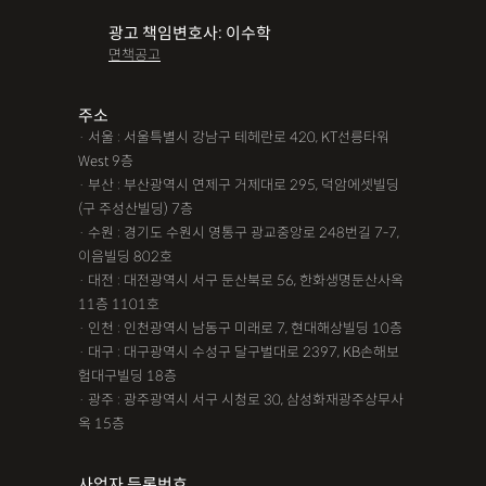
광고 책임변호사: 이수학
면책공고
주소
· 서울 : 서울특별시 강남구 테헤란로 420, KT선릉타워
West 9층
· 부산 : 부산광역시 연제구 거제대로 295, 덕암에셋빌딩
(구 주성산빌딩) 7층
· 수원 : 경기도 수원시 영통구 광교중앙로 248번길 7-7,
이음빌딩 802호
· 대전 : 대전광역시 서구 둔산북로 56, 한화생명둔산사옥
11층 1101호
· 인천 : 인천광역시 남동구 미래로 7, 현대해상빌딩 10층
· 대구 : 대구광역시 수성구 달구벌대로 2397, KB손해보
험대구빌딩 18층
· 광주 : 광주광역시 서구 시청로 30, 삼성화재광주상무사
옥 15층
사업자 등록번호