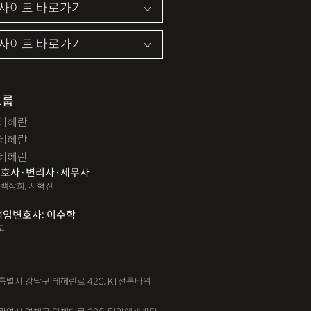
그룹
테헤란
테헤란
테헤란
호사·변리사·세무사
 백상희, 서혁진
책임변호사: 이수학
고
서울특별시 강남구 테헤란로 420, KT선릉타워