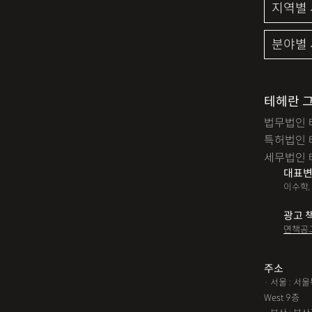
테헤란 
법무법인 
특허법인 
세무법인 
대표변
이수학,
광고 
면책공
주소
· 서울 : 
West 9층