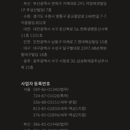
· 부산 : 부산광역시 연제구 거제대로 295, 덕암에셋빌딩
(구 주성산빌딩) 7층
· 수원 : 경기도 수원시 영통구 광교중앙로 248번길 7-7,
이음빌딩 802호
· 대전 : 대전광역시 서구 둔산북로 56, 한화생명둔산사옥
11층 1101호
· 인천 : 인천광역시 남동구 미래로 7, 현대해상빌딩 10층
· 대구 : 대구광역시 수성구 달구벌대로 2397, KB손해보
험대구빌딩 18층
· 광주 : 광주광역시 서구 시청로 30, 삼성화재광주상무사
옥 15층
사업자 등록번호
· 서울 : 589-86-01340(법무)
· 서울 :
724-87-01028(특허)
· 서울 :
336-88-03151(세무-본점)
· 서울 :
813-85-02833(세무-역삼1지점)
· 서울 :
376-85-02896(세무-역삼2지점)
· 부산 : 386-85-01948(법무)