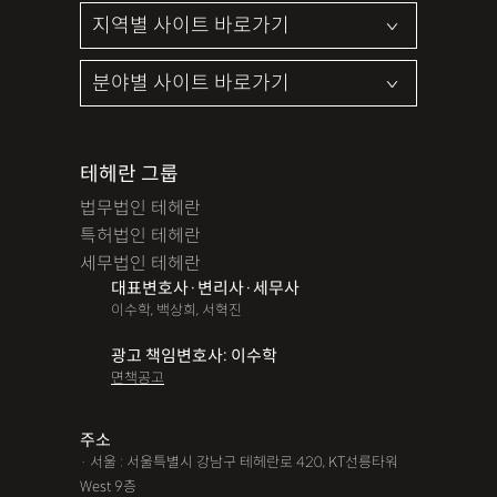
테헤란 그룹
법무법인 테헤란
특허법인 테헤란
세무법인 테헤란
대표변호사·변리사·세무사
이수학, 백상희, 서혁진
광고 책임변호사: 이수학
면책공고
주소
· 서울 : 서울특별시 강남구 테헤란로 420, KT선릉타워
West 9층