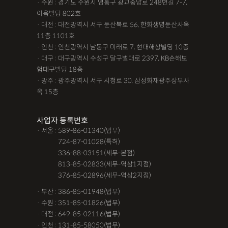
· 수원 : 경기도 수원시 영통구 광교중앙로 248번길 7-7,
이음빌딩 802호
· 대전 : 대전광역시 서구 둔산북로 56, 한화생명둔산사옥
11층 1101호
· 인천 : 인천광역시 남동구 미래로 7, 현대해상빌딩 10층
· 대구 : 대구광역시 수성구 달구벌대로 2397, KB손해보
험대구빌딩 18층
· 광주 : 광주광역시 서구 시청로 30, 삼성화재광주상무사
옥 15층
사업자 등록번호
· 서울 : 589-86-01340(법무)
· 서울 :
724-87-01028(특허)
· 서울 :
336-88-03151(세무-본점)
· 서울 :
813-85-02833(세무-역삼1지점)
· 서울 :
376-85-02896(세무-역삼2지점)
· 부산 : 386-85-01948(법무)
· 수원 : 351-85-01826(법무)
· 대전 : 649-85-02116(법무)
· 인천 : 131-85-58050(법무)