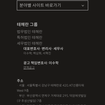
테헤란 그룹
법무법인 테헤란
특허법인 테헤란
세무법인 테헤란
대표변호사·변리사·세무사
이수학, 백상희, 서혁진
광고 책임변호사: 이수학
면책공고
주소
· 서울 : 서울특별시 강남구 테헤란로 420, KT선릉타워
West 9층
· 부산 : 부산광역시 연제구 거제대로 295, 덕암에셋빌딩
(구 주성산빌딩) 7층