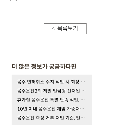
< 목록보기
더 많은 정보가 궁금하다면
음주 면허취소 수치 적발 시 최장 5년 결격기간 피하…
음주운전3회 처벌 벌금형 선처된 이들, 실형과 '이것'…
휴가철 음주운전 특별 단속 적발, 숙취운전도? 지금 …
10년 이내 음주운전 재범 가중처벌의 공포, 구속 수사…
음주운전 측정 거부 처벌 기준, 벌금 가능할까? 실형 …