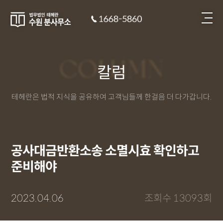
COLUMN
칼럼
테헤란은 법적 지식을 공유하여 고객님들께 한걸음 더 다가갑니다.
공사대금반환소송 소멸시효 확인하고
준비해야
2023.04.06
조회수 13093회