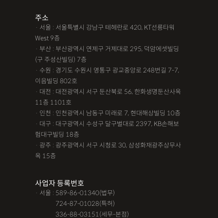
주소
· 서울 : 서울특별시 강남구 테헤란로 420, KT선릉타워
West 9층
· 부산 : 부산광역시 연제구 거제대로 295, 덕암에셋빌딩
(구 주성산빌딩) 7층
· 수원 : 경기도 수원시 영통구 광교중앙로 248번길 7-7,
이음빌딩 802호
· 대전 : 대전광역시 서구 둔산북로 56, 한화생명둔산사옥
11층 1101호
· 인천 : 인천광역시 남동구 미래로 7, 현대해상빌딩 10층
· 대구 : 대구광역시 수성구 달구벌대로 2397, KB손해보
험대구빌딩 18층
· 광주 : 광주광역시 서구 시청로 30, 삼성화재광주상무사
옥 15층
사업자 등록번호
· 서울 : 589-86-01340(법무)
· 서울 :
724-87-01028(특허)
· 서울 :
336-88-03151(세무-본점)