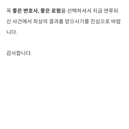
꼭
좋은 변호사, 좋은 로펌
을 선택하셔서 지금 연루되
신 사건에서 최상의 결과를 얻으시기를 진심으로 바랍
니다.
감사합니다.
성범죄변호사
성범죄전문변호사
성범죄변호사선임비용
성범
죄변호사상담
강제추행변호사
강제추행전문변호사
성추행변
호사
성추행전문변호사
성폭행전문변호사
성범죄전문법무법
인
지하철성추행
카메라등이용촬영죄
카촬죄