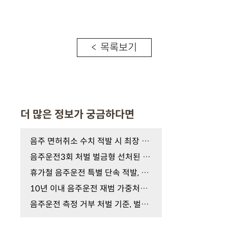
< 목록보기
더 많은 정보가 궁금하다면
음주 면허취소 수치 적발 시 최장 5년 결격기간 피하…
음주운전3회 처벌 벌금형 선처된 이들, 실형과 '이것'…
휴가철 음주운전 특별 단속 적발, 숙취운전도? 지금 …
10년 이내 음주운전 재범 가중처벌의 공포, 구속 수사…
음주운전 측정 거부 처벌 기준, 벌금 가능할까? 실형 …