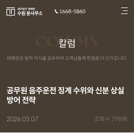
COLUMN
칼럼
테헤란은 법적 지식을 공유하여 고객님들께 한걸음 더 다가갑니다.
공무원 음주운전 징계 수위와 신분 상실
방어 전략
2026.05.07
조회수 798회