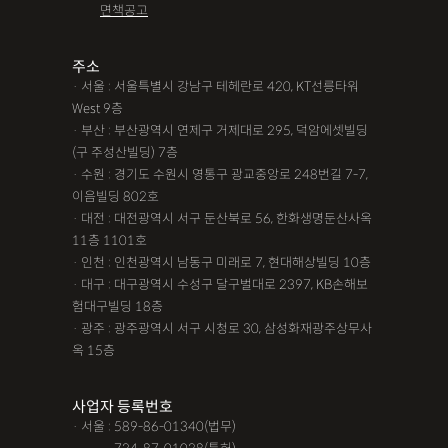
면책공고
주소
· 서울 : 서울특별시 강남구 테헤란로 420, KT선릉타워
West 9층
· 부산 : 부산광역시 연제구 거제대로 295, 덕암에셋빌딩
(구 주성산빌딩) 7층
· 수원 : 경기도 수원시 영통구 광교중앙로 248번길 7-7,
이음빌딩 802호
· 대전 : 대전광역시 서구 둔산북로 56, 한화생명둔산사옥
11층 1101호
· 인천 : 인천광역시 남동구 미래로 7, 현대해상빌딩 10층
· 대구 : 대구광역시 수성구 달구벌대로 2397, KB손해보
험대구빌딩 18층
· 광주 : 광주광역시 서구 시청로 30, 삼성화재광주상무사
옥 15층
사업자 등록번호
· 서울 : 589-86-01340(법무)