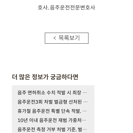
< 목록보기
더 많은 정보가 궁금하다면
음주 면허취소 수치 적발 시 최장 5년 결격기간 피하…
음주운전3회 처벌 벌금형 선처된 이들, 실형과 '이것'…
휴가철 음주운전 특별 단속 적발, 숙취운전도? 지금 …
10년 이내 음주운전 재범 가중처벌의 공포, 구속 수사…
음주운전 측정 거부 처벌 기준, 벌금 가능할까? 실형 …