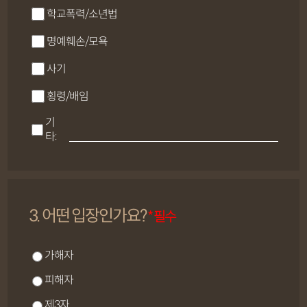
학교폭력/소년법
명예훼손/모욕
사기
횡령/배임
기
타:
3. 어떤 입장인가요?
* 필수
가해자
피해자
제3자