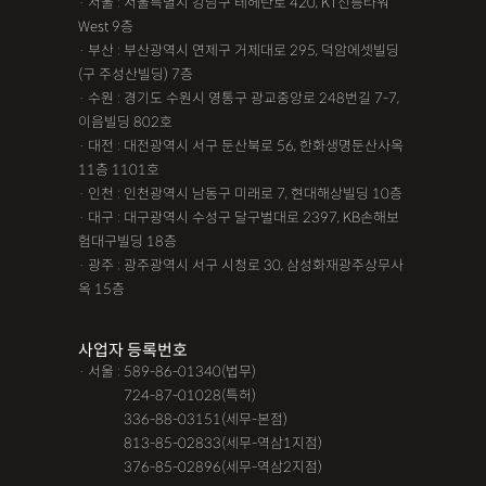
· 서울 : 서울특별시 강남구 테헤란로 420, KT선릉타워
West 9층
· 부산 : 부산광역시 연제구 거제대로 295, 덕암에셋빌딩
(구 주성산빌딩) 7층
· 수원 : 경기도 수원시 영통구 광교중앙로 248번길 7-7,
이음빌딩 802호
· 대전 : 대전광역시 서구 둔산북로 56, 한화생명둔산사옥
11층 1101호
· 인천 : 인천광역시 남동구 미래로 7, 현대해상빌딩 10층
· 대구 : 대구광역시 수성구 달구벌대로 2397, KB손해보
험대구빌딩 18층
· 광주 : 광주광역시 서구 시청로 30, 삼성화재광주상무사
옥 15층
사업자 등록번호
· 서울 : 589-86-01340(법무)
· 서울 :
724-87-01028(특허)
· 서울 :
336-88-03151(세무-본점)
· 서울 :
813-85-02833(세무-역삼1지점)
· 서울 :
376-85-02896(세무-역삼2지점)