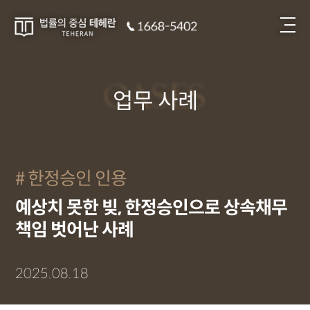
CASES
업무 사례
한정승인 인용
예상치 못한 빚, 한정승인으로 상속채무
책임 벗어난 사례
2025.08.18