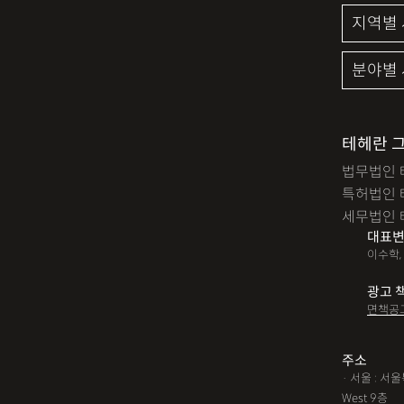
테헤란 
법무법인 
특허법인 
세무법인 
대표변
이수학,
광고 
면책공
주소
· 서울 : 
West 9층