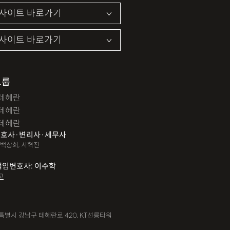
그룹
테헤란
테헤란
테헤란
호사·변리사·세무사
 백상희, 서혁진
책임변호사: 이수학
고
서울특별시 강남구 테헤란로 420, KT선릉타워