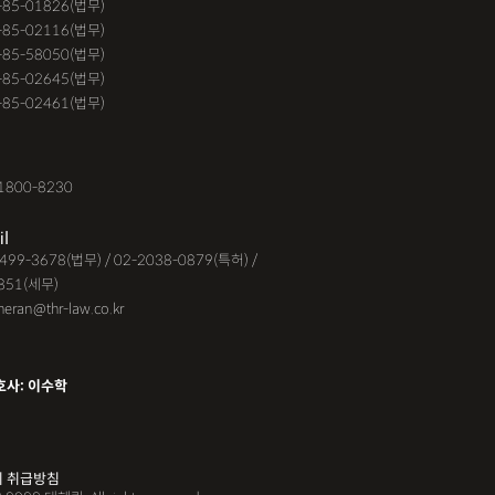
1-85-01826(법무)
9-85-02116(법무)
1-85-58050(법무)
9-85-02645(법무)
3-85-02461(법무)
1800-8230
il
-6499-3678(법무) / 02-2038-0879(특허) /
851(세무)
eheran@thr-law.co.kr
호사: 이수학
 취급방침