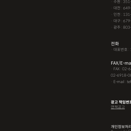
· 수원 : 35
· 대전 : 64
· 인천 : 13
· 대구 : 67
· 광주 : 80
전화
· 대표번호 : 
FAX/E-ma
· FAX : 02
02-6918-0
· E-mail : t
광고 책임변
면책공고
개인정보처리