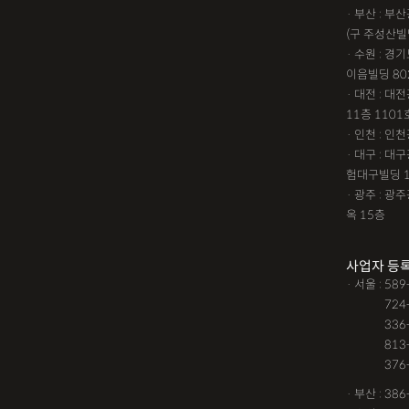
· 부산 : 
(구 주성산빌
· 수원 : 경
이음빌딩 80
· 대전 : 
11층 1101
· 인천 : 
· 대구 : 
험대구빌딩 
· 광주 : 
옥 15층
사업자 등
· 서울 : 58
· 서울 :
724
· 서울 :
336
· 서울 :
813
· 서울 :
376
· 부산 : 38