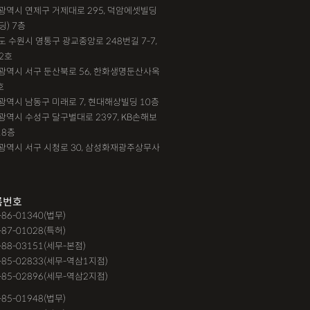
부산광역시 연제구 거제대로 295, 덕암에셋빌딩
딩) 7층
기도 수원시 영통구 광교중앙로 248번길 7-7,
2호
대전광역시 서구 둔산북로 56, 한화생명둔산사옥
호
인천광역시 남동구 미래로 7, 현대해상빌딩 10층
대구광역시 수성구 달구벌대로 2397, KB손해보
18층
광주광역시 서구 시청로 30, 삼성화재광주상무사
록번호
9-86-01340(법무)
-87-01028(특허)
-88-03151(세무-본점)
-85-02833(세무-역삼1지점)
-85-02896(세무-역삼2지점)
6-85-01948(법무)