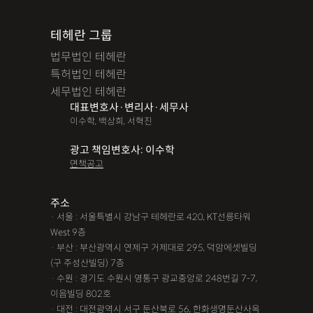
테헤란 그룹
법무법인 테헤란
특허법인 테헤란
세무법인 테헤란
대표변호사·변리사·세무사
이수학, 백상희, 서혁진
광고 책임변호사: 이수학
면책공고
주소
· 서울 : 서울특별시 강남구 테헤란로 420, KT선릉타워
West 9층
· 부산 : 부산광역시 연제구 거제대로 295, 덕암에셋빌딩
(구 주성산빌딩) 7층
· 수원 : 경기도 수원시 영통구 광교중앙로 248번길 7-7,
이음빌딩 802호
· 대전 : 대전광역시 서구 둔산북로 56, 한화생명둔산사옥