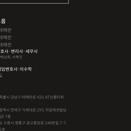
그룹
테헤란
테헤란
테헤란
호사·변리사·세무사
 백상희, 서혁진
책임변호사: 이수학
고
서울특별시 강남구 테헤란로 420, KT선릉타워
부산광역시 연제구 거제대로 295, 덕암에셋빌딩
딩) 7층
기도 수원시 영통구 광교중앙로 248번길 7-7,
2호