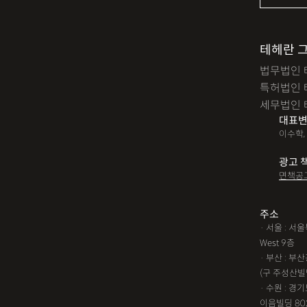
테헤란 
법무법인 
특허법인 
세무법인 
대표변
이수학,
광고 
면책공
주소
· 서울 : 
West 9층
· 부산 : 
(구 주성산빌
· 수원 : 경
이음빌딩 80