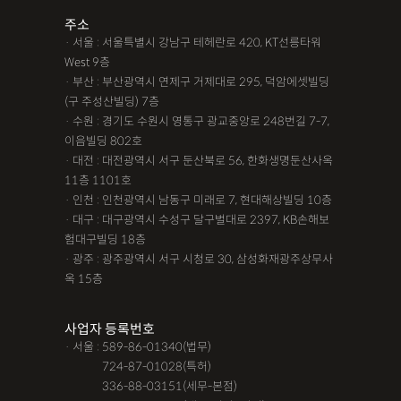
주소
· 서울 : 서울특별시 강남구 테헤란로 420, KT선릉타워
West 9층
· 부산 : 부산광역시 연제구 거제대로 295, 덕암에셋빌딩
(구 주성산빌딩) 7층
· 수원 : 경기도 수원시 영통구 광교중앙로 248번길 7-7,
이음빌딩 802호
· 대전 : 대전광역시 서구 둔산북로 56, 한화생명둔산사옥
11층 1101호
· 인천 : 인천광역시 남동구 미래로 7, 현대해상빌딩 10층
· 대구 : 대구광역시 수성구 달구벌대로 2397, KB손해보
험대구빌딩 18층
· 광주 : 광주광역시 서구 시청로 30, 삼성화재광주상무사
옥 15층
사업자 등록번호
· 서울 : 589-86-01340(법무)
· 서울 :
724-87-01028(특허)
· 서울 :
336-88-03151(세무-본점)