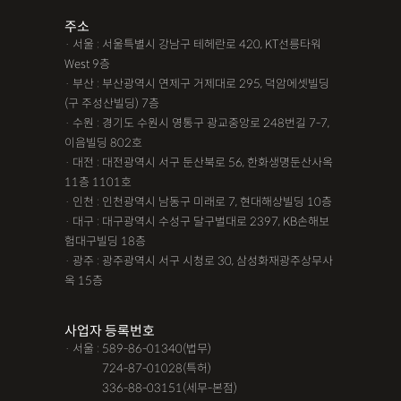
주소
· 서울 : 서울특별시 강남구 테헤란로 420, KT선릉타워
West 9층
· 부산 : 부산광역시 연제구 거제대로 295, 덕암에셋빌딩
(구 주성산빌딩) 7층
· 수원 : 경기도 수원시 영통구 광교중앙로 248번길 7-7,
이음빌딩 802호
· 대전 : 대전광역시 서구 둔산북로 56, 한화생명둔산사옥
11층 1101호
· 인천 : 인천광역시 남동구 미래로 7, 현대해상빌딩 10층
· 대구 : 대구광역시 수성구 달구벌대로 2397, KB손해보
험대구빌딩 18층
· 광주 : 광주광역시 서구 시청로 30, 삼성화재광주상무사
옥 15층
사업자 등록번호
· 서울 : 589-86-01340(법무)
· 서울 :
724-87-01028(특허)
· 서울 :
336-88-03151(세무-본점)