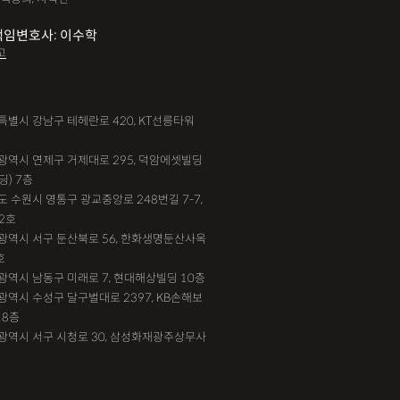
책임변호사: 이수학
고
서울특별시 강남구 테헤란로 420, KT선릉타워
부산광역시 연제구 거제대로 295, 덕암에셋빌딩
딩) 7층
기도 수원시 영통구 광교중앙로 248번길 7-7,
2호
대전광역시 서구 둔산북로 56, 한화생명둔산사옥
호
인천광역시 남동구 미래로 7, 현대해상빌딩 10층
대구광역시 수성구 달구벌대로 2397, KB손해보
18층
광주광역시 서구 시청로 30, 삼성화재광주상무사