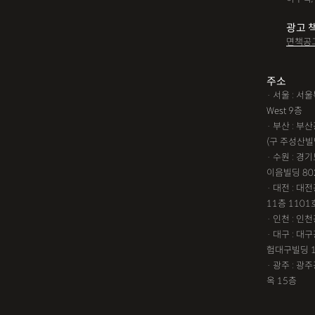
광고 
면책공
주소
· 서울 : 
West 9층
· 부산 : 
(구 주성산빌
· 수원 : 경
이음빌딩 80
· 대전 : 
11층 1101
· 인천 : 
· 대구 : 
험대구빌딩 
· 광주 : 
옥 15층