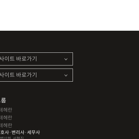
그룹
테헤란
테헤란
테헤란
호사·변리사·세무사
 백상희, 서혁진