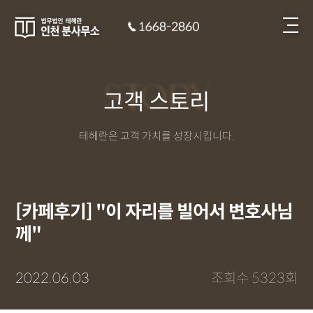
STORY
고객 스토리
테헤란은 고객 가치를 성장시킵니다.
[카페후기] "이 자리를 빌어서 변호사님
께"
2022.06.03
조회수 5323회