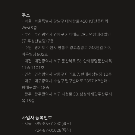
주소
· 서울 : 서울특별시 강남구 테헤란로 420, KT선릉타워
West 9층
· 부산 : 부산광역시 연제구 거제대로 295, 덕암에셋빌딩
(구 주성산빌딩) 7층
· 수원 : 경기도 수원시 영통구 광교중앙로 248번길 7-7,
이음빌딩 802호
· 대전 : 대전광역시 서구 둔산북로 56, 한화생명둔산사옥
11층 1101호
· 인천 : 인천광역시 남동구 미래로 7, 현대해상빌딩 10층
· 대구 : 대구광역시 수성구 달구벌대로 2397, KB손해보
험대구빌딩 18층
· 광주 : 광주광역시 서구 시청로 30, 삼성화재광주상무사
옥 15층
사업자 등록번호
· 서울 : 589-86-01340(법무)
· 서울 :
724-87-01028(특허)