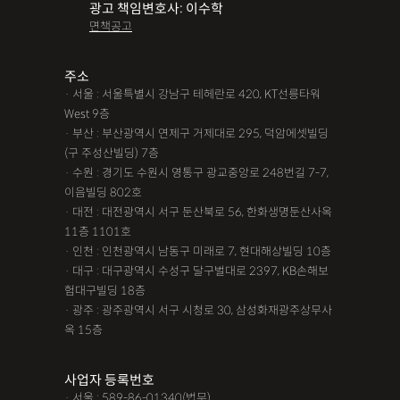
광고 책임변호사: 이수학
면책공고
주소
· 서울 : 서울특별시 강남구 테헤란로 420, KT선릉타워
West 9층
· 부산 : 부산광역시 연제구 거제대로 295, 덕암에셋빌딩
(구 주성산빌딩) 7층
· 수원 : 경기도 수원시 영통구 광교중앙로 248번길 7-7,
이음빌딩 802호
· 대전 : 대전광역시 서구 둔산북로 56, 한화생명둔산사옥
11층 1101호
· 인천 : 인천광역시 남동구 미래로 7, 현대해상빌딩 10층
· 대구 : 대구광역시 수성구 달구벌대로 2397, KB손해보
험대구빌딩 18층
· 광주 : 광주광역시 서구 시청로 30, 삼성화재광주상무사
옥 15층
사업자 등록번호
· 서울 : 589-86-01340(법무)