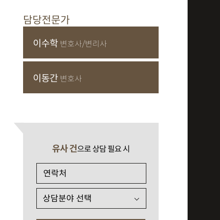
담당전문가
이수학
변호사/변리사
이동간
변호사
유사 건
으로 상담 필요 시