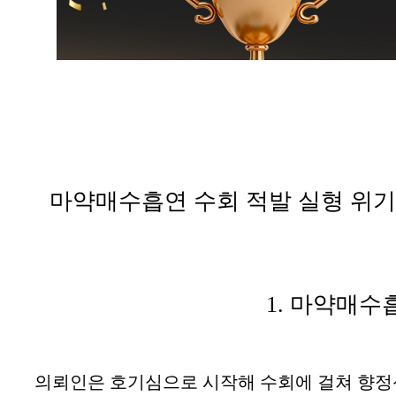
마약매수흡연 수회 적발 실형 위기
1.
마약매수
의뢰인은 호기심으로 시작해 수회에 걸쳐 향정