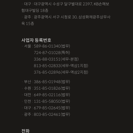
· 대구 : 대구광역시 수성구 달구벌대로 2397, KB손해보
험대구빌딩 18층
· 광주 : 광주광역시 서구 시청로 30, 삼성화재광주상무사
옥 15층
사업자 등록번호
· 서울 : 589-86-01340(법무)
· 서울 :
724-87-01028(특허)
· 서울 :
336-88-03151(세무-본점)
· 서울 :
813-85-02833(세무-역삼1지점)
· 서울 :
376-85-02896(세무-역삼2지점)
· 부산 : 386-85-01948(법무)
· 수원 : 351-85-01826(법무)
· 대전 : 649-85-02116(법무)
· 인천 : 131-85-58050(법무)
· 대구 : 679-85-02645(법무)
· 광주 : 803-85-02461(법무)
전화