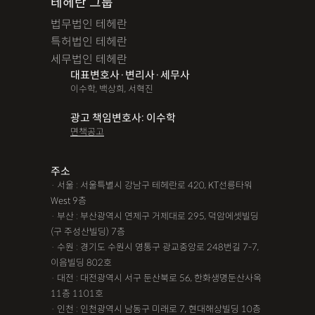
테헤란 그룹
법무법인 테헤란
특허법인 테헤란
세무법인 테헤란
대표변호사·변리사·세무사
이수학, 백상희, 서혁진
광고 책임변호사: 이수학
면책공고
주소
· 서울 : 서울특별시 강남구 테헤란로 420, KT선릉타워
West 9층
· 부산 : 부산광역시 연제구 거제대로 295, 덕암에셋빌딩
(구 주성산빌딩) 7층
· 수원 : 경기도 수원시 영통구 광교중앙로 248번길 7-7,
이음빌딩 802호
· 대전 : 대전광역시 서구 둔산북로 56, 한화생명둔산사옥
11층 1101호
· 인천 : 인천광역시 남동구 미래로 7, 현대해상빌딩 10층