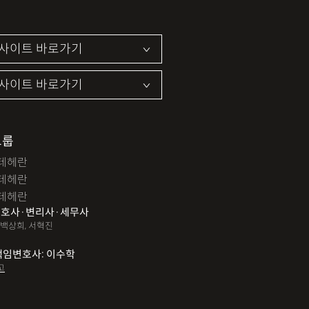
그룹
테헤란
테헤란
테헤란
호사·변리사·세무사
 백상희, 서혁진
책임변호사: 이수학
고