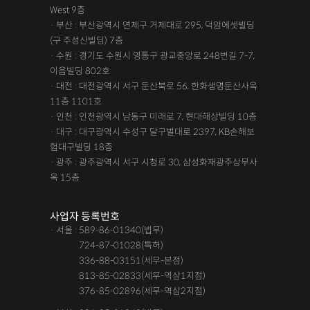
West 9층
· 부산 : 부산광역시 연제구 거제대로 295, 덕암에셋빌딩
(구 주성산빌딩) 7층
· 수원 : 경기도 수원시 영통구 광교중앙로 248번길 7-7,
이음빌딩 802호
· 대전 : 대전광역시 서구 둔산북로 56, 한화생명둔산사옥
11층 1101호
· 인천 : 인천광역시 남동구 미래로 7, 현대해상빌딩 10층
· 대구 : 대구광역시 수성구 달구벌대로 2397, KB손해보
험대구빌딩 18층
· 광주 : 광주광역시 서구 시청로 30, 삼성화재광주상무사
옥 15층
사업자 등록번호
· 서울 : 589-86-01340(법무)
· 서울 :
724-87-01028(특허)
· 서울 :
336-88-03151(세무-본점)
· 서울 :
813-85-02833(세무-역삼1지점)
· 서울 :
376-85-02896(세무-역삼2지점)