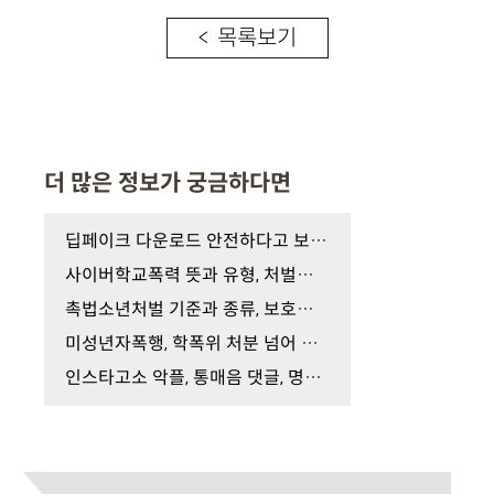
< 목록보기
더 많은 정보가 궁금하다면
딥페이크 다운로드 안전하다고 보십니까
사이버학교폭력 뜻과 유형, 처벌부터 변호사의 학폭…
촉법소년처벌 기준과 종류, 보호처분 수위 낮추는 소…
미성년자폭행, 학폭위 처분 넘어 형사처벌까지? 학교…
인스타고소 악플, 통매음 댓글, 명예훼손, 모욕죄 신…