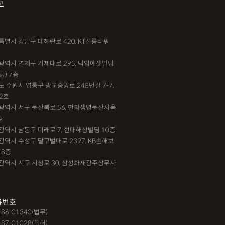
고
서울특별시 강남구 테헤란로 420, KT선릉타워
부산광역시 연제구 거제대로 295, 덕암에셋빌딩
딩) 7층
기도 수원시 영통구 광교중앙로 248번길 7-7,
2호
대전광역시 서구 둔산북로 56, 한화생명둔산사옥
호
인천광역시 남동구 미래로 7, 현대해상빌딩 10층
대구광역시 수성구 달구벌대로 2397, KB손해보
18층
광주광역시 서구 시청로 30, 삼성화재광주상무사
록번호
9-86-01340(법무)
-87-01028(특허)