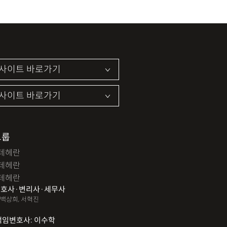
그룹
테헤란
테헤란
테헤란
호사·변리사·세무사
 백상희, 서혁진
책임변호사: 이수학