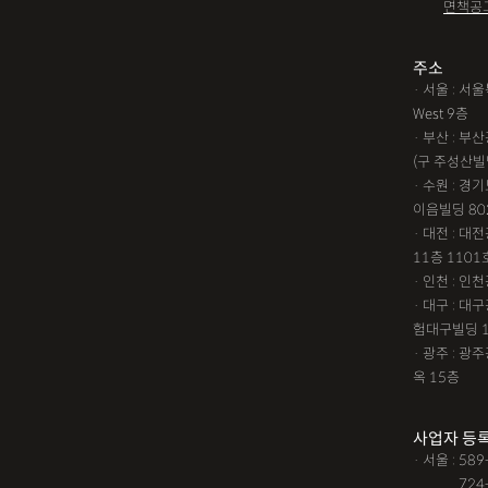
면책공
주소
· 서울 : 
West 9층
· 부산 : 
(구 주성산빌
· 수원 : 경
이음빌딩 80
· 대전 : 
11층 1101
· 인천 : 
· 대구 : 
험대구빌딩 
· 광주 : 
옥 15층
사업자 등
· 서울 : 58
· 서울 :
724