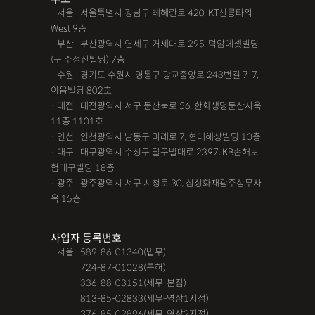
· 서울 : 서울특별시 강남구 테헤란로 420, KT선릉타워
West 9층
· 부산 : 부산광역시 연제구 거제대로 295, 덕암에셋빌딩
(구 주성산빌딩) 7층
· 수원 : 경기도 수원시 영통구 광교중앙로 248번길 7-7,
이음빌딩 802호
· 대전 : 대전광역시 서구 둔산북로 56, 한화생명둔산사옥
11층 1101호
· 인천 : 인천광역시 남동구 미래로 7, 현대해상빌딩 10층
· 대구 : 대구광역시 수성구 달구벌대로 2397, KB손해보
험대구빌딩 18층
· 광주 : 광주광역시 서구 시청로 30, 삼성화재광주상무사
옥 15층
사업자 등록번호
· 서울 : 589-86-01340(법무)
· 서울 :
724-87-01028(특허)
· 서울 :
336-88-03151(세무-본점)
· 서울 :
813-85-02833(세무-역삼1지점)
· 서울 :
376-85-02896(세무-역삼2지점)