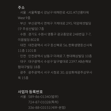
주소
· 서울 : 서울특별시 강남구 테헤란로 420, KT선릉타워
West 9층
· 부산 : 부산광역시 연제구 거제대로 295, 덕암에셋빌딩
(구 주성산빌딩) 7층
· 수원 : 경기도 수원시 영통구 광교중앙로 248번길 7-7,
이음빌딩 802호
· 대전 : 대전광역시 서구 둔산북로 56, 한화생명둔산사옥
11층 1101호
· 인천 : 인천광역시 남동구 미래로 7, 현대해상빌딩 10층
· 대구 : 대구광역시 수성구 달구벌대로 2397, KB손해보
험대구빌딩 18층
· 광주 : 광주광역시 서구 시청로 30, 삼성화재광주상무사
옥 15층
사업자 등록번호
· 서울 : 589-86-01340(법무)
· 서울 :
724-87-01028(특허)
· 서울 :
336-88-03151(세무-본점)