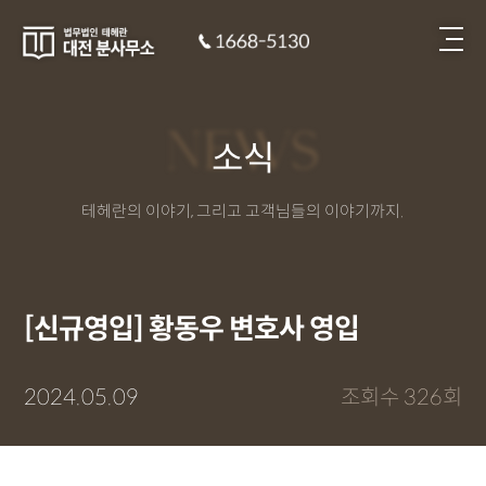
NEWS
소식
테헤란의 이야기, 그리고 고객님들의 이야기까지.
[신규영입] 황동우 변호사 영입
2024.05.09
조회수 326회