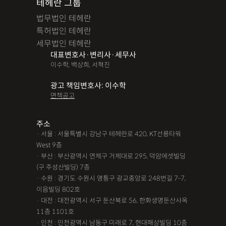
테헤란 그룹
법무법인 테헤란
특허법인 테헤란
세무법인 테헤란
대표변호사·변리사·세무사
이수학, 백상희, 서혁진
광고 책임변호사: 이수학
면책공고
주소
· 서울 : 서울특별시 강남구 테헤란로 420, KT선릉타워
West 9층
· 부산 : 부산광역시 연제구 거제대로 295, 덕암에셋빌딩
(구 주성산빌딩) 7층
· 수원 : 경기도 수원시 영통구 광교중앙로 248번길 7-7,
이음빌딩 802호
· 대전 : 대전광역시 서구 둔산북로 56, 한화생명둔산사옥
11층 1101호
· 인천 : 인천광역시 남동구 미래로 7, 현대해상빌딩 10층