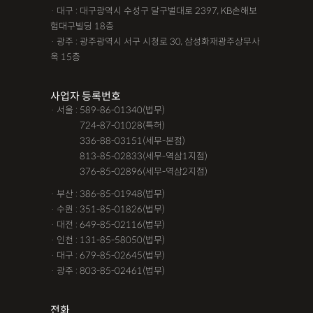
· 대구 : 대구광역시 수성구 달구벌대로 2397, KB손해보
험대구빌딩 18층
· 광주 : 광주광역시 서구 시청로 30, 삼성화재광주상무사
옥 15층
사업자 등록번호
· 서울 : 589-86-01340(법무)
· 서울 :
724-87-01028(특허)
· 서울 :
336-88-03151(세무-본점)
· 서울 :
813-85-02833(세무-역삼1지점)
· 서울 :
376-85-02896(세무-역삼2지점)
· 부산 : 386-85-01948(법무)
· 수원 : 351-85-01826(법무)
· 대전 : 649-85-02116(법무)
· 인천 : 131-85-58050(법무)
· 대구 : 679-85-02645(법무)
· 광주 : 803-85-02461(법무)
전화