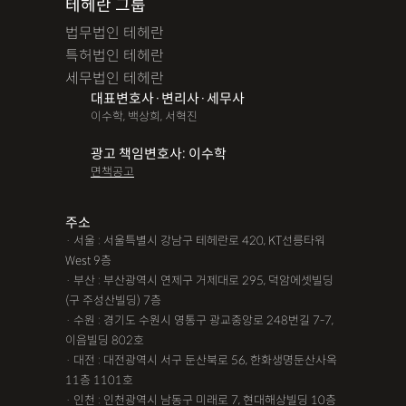
테헤란 그룹
법무법인 테헤란
특허법인 테헤란
세무법인 테헤란
대표변호사·변리사·세무사
이수학, 백상희, 서혁진
광고 책임변호사: 이수학
면책공고
주소
· 서울 : 서울특별시 강남구 테헤란로 420, KT선릉타워
West 9층
· 부산 : 부산광역시 연제구 거제대로 295, 덕암에셋빌딩
(구 주성산빌딩) 7층
· 수원 : 경기도 수원시 영통구 광교중앙로 248번길 7-7,
이음빌딩 802호
· 대전 : 대전광역시 서구 둔산북로 56, 한화생명둔산사옥
11층 1101호
· 인천 : 인천광역시 남동구 미래로 7, 현대해상빌딩 10층