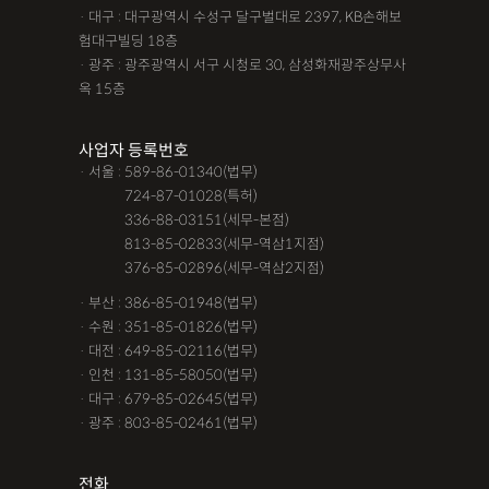
· 대구 : 대구광역시 수성구 달구벌대로 2397, KB손해보
험대구빌딩 18층
· 광주 : 광주광역시 서구 시청로 30, 삼성화재광주상무사
옥 15층
사업자 등록번호
· 서울 : 589-86-01340(법무)
· 서울 :
724-87-01028(특허)
· 서울 :
336-88-03151(세무-본점)
· 서울 :
813-85-02833(세무-역삼1지점)
· 서울 :
376-85-02896(세무-역삼2지점)
· 부산 : 386-85-01948(법무)
· 수원 : 351-85-01826(법무)
· 대전 : 649-85-02116(법무)
· 인천 : 131-85-58050(법무)
· 대구 : 679-85-02645(법무)
· 광주 : 803-85-02461(법무)
전화