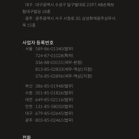
· 대구 : 대구광역시 수성구 달구벌대로 2397, KB손해보
험대구빌딩 18층
· 광주 : 광주광역시 서구 시청로 30, 삼성화재광주상무사
옥 15층
사업자 등록번호
· 서울 : 589-86-01340(법무)
· 서울 :
724-87-01028(특허)
· 서울 :
336-88-03151(세무-본점)
· 서울 :
813-85-02833(세무-역삼1지점)
· 서울 :
376-85-02896(세무-역삼2지점)
· 부산 : 386-85-01948(법무)
· 수원 : 351-85-01826(법무)
· 대전 : 649-85-02116(법무)
· 인천 : 131-85-58050(법무)
· 대구 : 679-85-02645(법무)
· 광주 : 803-85-02461(법무)
전화