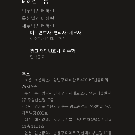
테헤란 그룹
법무법인 테헤란
특허법인 테헤란
세무법인 테헤란
대표변호사·변리사·세무사
이수학, 백상희, 서혁진
광고 책임변호사: 이수학
면책공고
주소
· 서울 : 서울특별시 강남구 테헤란로 420, KT선릉타워
West 9층
· 부산 : 부산광역시 연제구 거제대로 295, 덕암에셋빌딩
(구 주성산빌딩) 7층
· 수원 : 경기도 수원시 영통구 광교중앙로 248번길 7-7,
이음빌딩 802호
· 대전 : 대전광역시 서구 둔산북로 56, 한화생명둔산사옥
11층 1101호
· 인천 : 인천광역시 남동구 미래로 7, 현대해상빌딩 10층