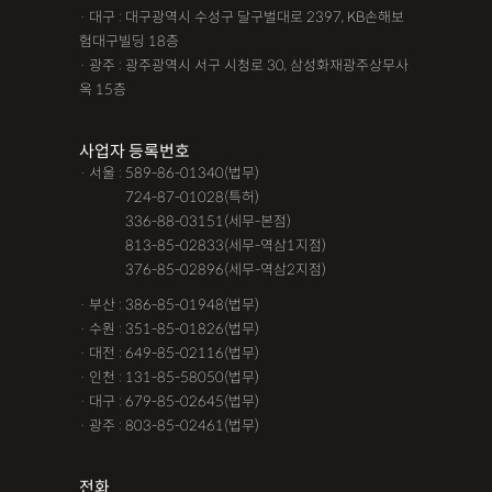
· 대구 : 대구광역시 수성구 달구벌대로 2397, KB손해보
험대구빌딩 18층
· 광주 : 광주광역시 서구 시청로 30, 삼성화재광주상무사
옥 15층
사업자 등록번호
· 서울 : 589-86-01340(법무)
· 서울 :
724-87-01028(특허)
· 서울 :
336-88-03151(세무-본점)
· 서울 :
813-85-02833(세무-역삼1지점)
· 서울 :
376-85-02896(세무-역삼2지점)
· 부산 : 386-85-01948(법무)
· 수원 : 351-85-01826(법무)
· 대전 : 649-85-02116(법무)
· 인천 : 131-85-58050(법무)
· 대구 : 679-85-02645(법무)
· 광주 : 803-85-02461(법무)
전화