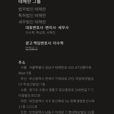
테헤란 그룹
법무법인 테헤란
특허법인 테헤란
세무법인 테헤란
대표변호사·변리사·세무사
이수학, 백상희, 서혁진
광고 책임변호사: 이수학
면책공고
주소
· 서울 : 서울특별시 강남구 테헤란로 420, KT선릉타워
West 9층
· 부산 : 부산광역시 연제구 거제대로 295, 덕암에셋빌딩
(구 주성산빌딩) 7층
· 수원 : 경기도 수원시 영통구 광교중앙로 248번길 7-7,
이음빌딩 802호
· 대전 : 대전광역시 서구 둔산북로 56, 한화생명둔산사옥
11층 1101호
· 인천 : 인천광역시 남동구 미래로 7, 현대해상빌딩 10층