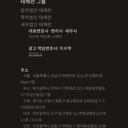
테헤란 그룹
법무법인 테헤란
특허법인 테헤란
세무법인 테헤란
대표변호사·변리사·세무사
이수학, 백상희, 서혁진
광고 책임변호사: 이수학
면책공고
주소
· 서울 : 서울특별시 강남구 테헤란로 420, KT선릉타워
West 9층
· 부산 : 부산광역시 연제구 거제대로 295, 덕암에셋빌딩
(구 주성산빌딩) 7층
· 수원 : 경기도 수원시 영통구 광교중앙로 248번길 7-7,
이음빌딩 802호
· 대전 : 대전광역시 서구 둔산북로 56, 한화생명둔산사옥
11층 1101호
· 인천 : 인천광역시 남동구 미래로 7, 현대해상빌딩 10층