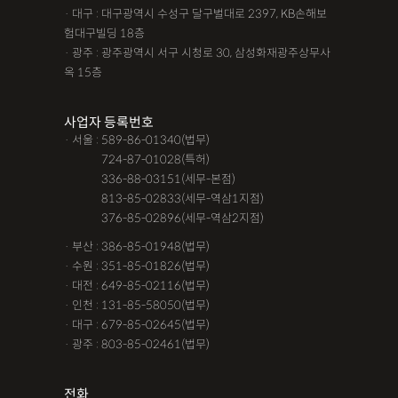
· 대구 : 대구광역시 수성구 달구벌대로 2397, KB손해보
험대구빌딩 18층
· 광주 : 광주광역시 서구 시청로 30, 삼성화재광주상무사
옥 15층
사업자 등록번호
· 서울 : 589-86-01340(법무)
· 서울 :
724-87-01028(특허)
· 서울 :
336-88-03151(세무-본점)
· 서울 :
813-85-02833(세무-역삼1지점)
· 서울 :
376-85-02896(세무-역삼2지점)
· 부산 : 386-85-01948(법무)
· 수원 : 351-85-01826(법무)
· 대전 : 649-85-02116(법무)
· 인천 : 131-85-58050(법무)
· 대구 : 679-85-02645(법무)
· 광주 : 803-85-02461(법무)
전화